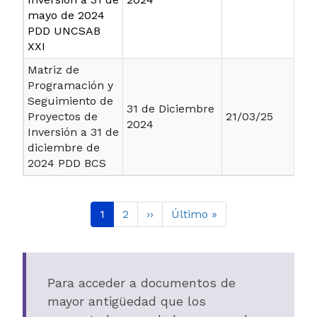
mayo de 2024
PDD UNCSAB
XXI
Matriz de
Programación y
Seguimiento de
31 de Diciembre
Proyectos de
21/03/25
2024
Inversión a 31 de
diciembre de
2024 PDD BCS
Paginación
Página actual
Page
Siguiente página
Última página
1
2
››
Último »
Para acceder a documentos de
mayor antigüedad que los