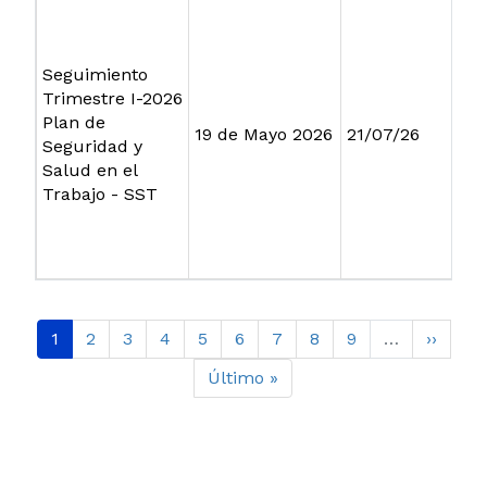
Seguimiento
Trimestre I-2026
Plan de
19 de Mayo 2026
21/07/26
Seguridad y
Salud en el
Trabajo - SST
Paginación
Página actual
Page
Page
Page
Page
Page
Page
Page
Page
Siguien
1
2
3
4
5
6
7
8
9
…
››
Última página
Último »