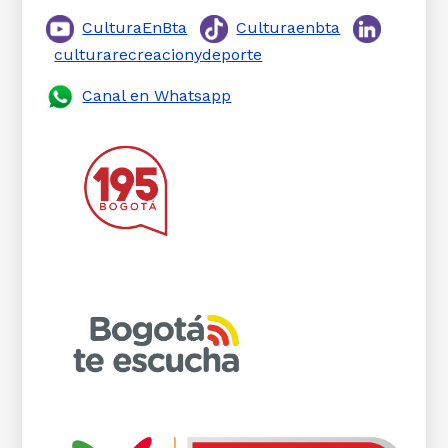
CulturaEnBta
Culturaenbta
culturarecreacionydeporte
Canal en Whatsapp