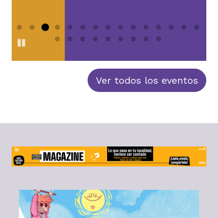
E
0
Pause
Ver todos los eventos