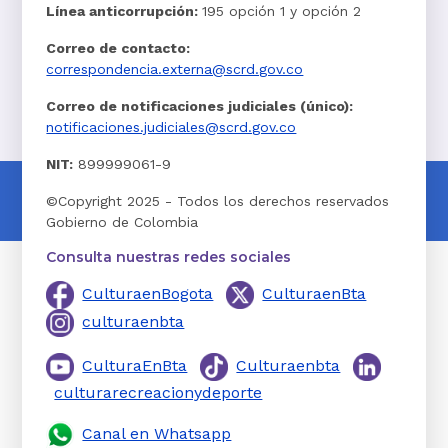
Línea anticorrupción:
195 opción 1 y opción 2
Correo de contacto:
correspondencia.externa@scrd.gov.co
Correo de notificaciones judiciales (único):
notificaciones.judiciales@scrd.gov.co
NIT:
899999061-9
©Copyright 2025 - Todos los derechos reservados
Gobierno de Colombia
Consulta nuestras redes sociales
CulturaenBogota
CulturaenBta
culturaenbta
CulturaEnBta
Culturaenbta
culturarecreacionydeporte
Canal en Whatsapp