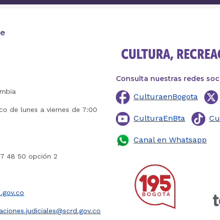
te
Consulta nuestras redes soc
ombia
CulturaenBogota
ico de lunes a viernes de 7:00
CulturaEnBta
Cu
Canal en Whatsapp
27 48 50 opción 2
.gov.co
caciones.judiciales@scrd.gov.co