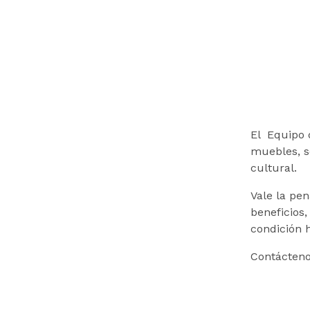
El Equipo 
muebles, s
cultural.
Vale la pe
beneficios
condición h
Contácteno