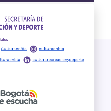
iales
CulturaenBta
culturaenbta
lturaenbta
culturarecreacionydeporte