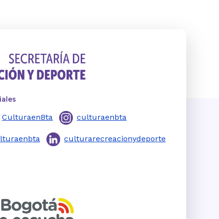
iales
CulturaenBta
culturaenbta
lturaenbta
culturarecreacionydeporte