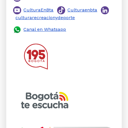
CulturaEnBta
Culturaenbta
culturarecreacionydeporte
Canal en Whatsapp