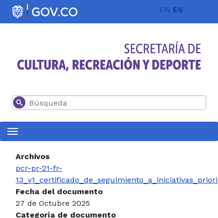
Pasar al contenido principal
EN
ES
Buscar
Archivos
pcr-pr-21-fr-
13_v1_certificado_de_seguimiento_a_iniciativas_prior
Fecha del documento
27 de Octubre 2025
Categoría de documento