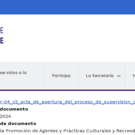
servicios a la
La Secretaría
N
Participa
fr-04_v2_acta_de_apertura_del_proceso_de_supervision_o
 documento
 2024
 de documento
 la Promoción de Agentes y Prácticas Culturales y Recreod