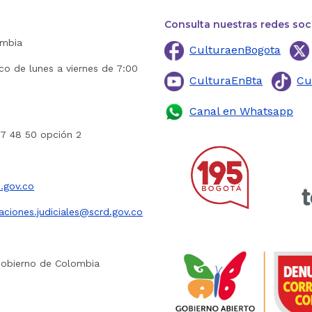
Consulta nuestras redes soc
ombia
CulturaenBogota
ico de lunes a viernes de 7:00
CulturaEnBta
Cu
Canal en Whatsapp
27 48 50 opción 2
.gov.co
caciones.judiciales@scrd.gov.co
Gobierno de Colombia