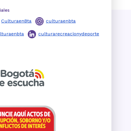
iales
CulturaenBta
culturaenbta
lturaenbta
culturarecreacionydeporte