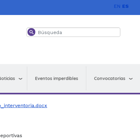
EN
ES
Buscar
oticias
Convocatorias
Eventos imperdibles
_interventoria.docx
eportivas