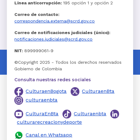
Línea anticorrupción:
195 opción 1 y opción 2
Correo de contacto:
correspondencia.externa@scrd.gov.co
Correo de notificaciones judiciales (único):
notificaciones.judiciales@scrd.gov.co
NIT:
899999061-9
©Copyright 2025 - Todos los derechos reservados
Gobierno de Colombia
Consulta nuestras redes sociales
CulturaenBogota
CulturaenBta
culturaenbta
CulturaEnBta
Culturaenbta
culturarecreacionydeporte
Canal en Whatsapp