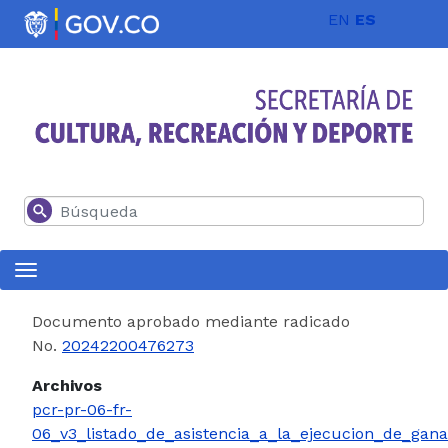
Pasar al contenido principal
EN
ES
Buscar
Documento aprobado mediante radicado
No.
20242200476273
Archivos
pcr-pr-06-fr-
06_v3_listado_de_asistencia_a_la_ejecucion_de_gana