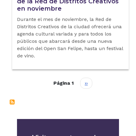
de la Red de Distritos Creativos
en noviembre
Durante el mes de noviembre, la Red de
Distritos Creativos de la ciudad ofrecerá una
agenda cultural variada y para todos los
públicos que abarcará desde una nueva
edición del Open San Felipe, hasta un festival
de vino.
Paginación
Siguiente página
Página 1
››