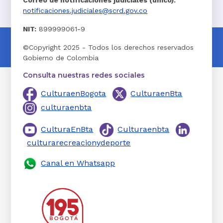
Correo de notificaciones judiciales (único):
notificaciones.judiciales@scrd.gov.co
NIT:
899999061-9
©Copyright 2025 - Todos los derechos reservados
Gobierno de Colombia
Consulta nuestras redes sociales
CulturaenBogota
CulturaenBta
culturaenbta
CulturaEnBta
Culturaenbta
culturarecreacionydeporte
Canal en Whatsapp