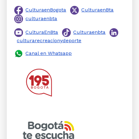
CulturaenBogota
CulturaenBta
culturaenbta
CulturaEnBta
Culturaenbta
culturarecreacionydeporte
Canal en Whatsapp