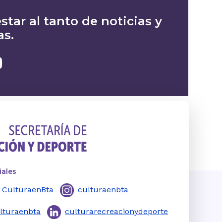
star al tanto de noticias y
as.
iales
CulturaenBta
culturaenbta
lturaenbta
culturarecreacionydeporte