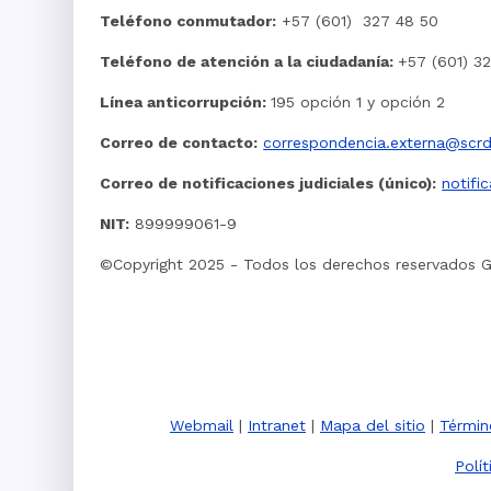
Teléfono conmutador:
+57 (601) 327 48 50
Teléfono de atención a la ciudadanía:
+57 (601) 3
Línea anticorrupción:
195 opción 1 y opción 2
Correo de contacto:
correspondencia.externa@scrd
Correo de notificaciones judiciales (único):
notifi
NIT:
899999061-9
©Copyright 2025 - Todos los derechos reservados 
Webmail
|
Intranet
|
Mapa del sitio
|
Términ
Polí