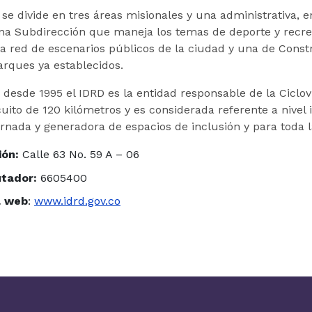
o se divide en tres áreas misionales y una administrativa,
Una Subdirección que maneja los temas de deporte y recre
a red de escenarios públicos de la ciudad y una de Const
arques ya establecidos.
 desde 1995 el IDRD es la entidad responsable de la Ciclo
cuito de 120 kilómetros y es considerada referente a nivel
rnada y generadora de espacios de inclusión y para toda l
ión:
Calle 63 No. 59 A – 06
tador:
6605400
a web
:
www.idrd.gov.co