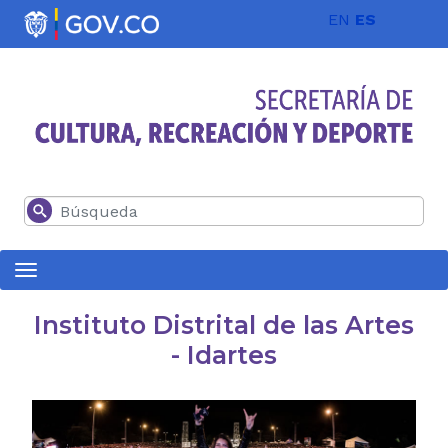
Pasar al contenido principal
EN
ES
Buscar
Instituto Distrital de las Artes
- Idartes