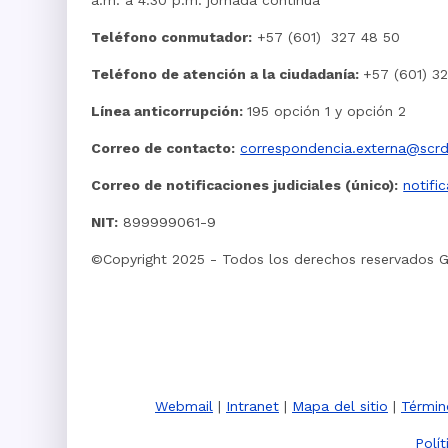
a.m. a 4:30 p.m. jornada continua
Teléfono conmutador:
+57 (601) 327 48 50
Teléfono de atención a la ciudadanía:
+57 (601) 3
Línea anticorrupción:
195 opción 1 y opción 2
Correo de contacto:
correspondencia.externa@scrd
Correo de notificaciones judiciales (único):
notifi
NIT:
899999061-9
©Copyright 2025 - Todos los derechos reservados 
Webmail
|
Intranet
|
Mapa del sitio
|
Términ
Polí