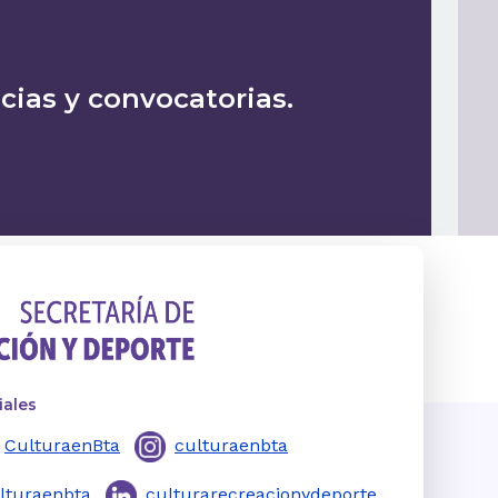
icias y convocatorias.
iales
CulturaenBta
culturaenbta
lturaenbta
culturarecreacionydeporte