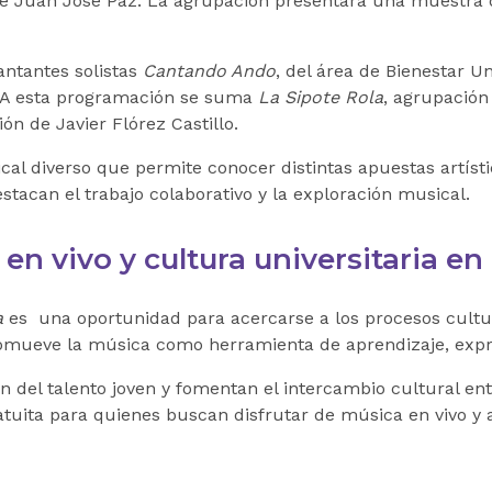
 de Juan José Paz. La agrupación presentará una muestra d
antantes solistas
Cantando Ando
, del área de Bienestar Un
lo. A esta programación se suma
La Sipote Rola
, agrupación
ión de Javier Flórez Castillo.
l diverso que permite conocer distintas apuestas artísti
stacan el trabajo colaborativo y la exploración musical.
en vivo y cultura universitaria e
a
es una oportunidad para acercarse a los procesos cultura
romueve la música como herramienta de aprendizaje, expre
ón del talento joven y fomentan el intercambio cultural en
atuita para quienes buscan disfrutar de música en vivo y 