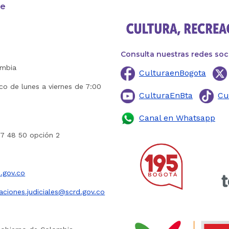
te
Consulta nuestras redes soc
ombia
CulturaenBogota
ico de lunes a viernes de 7:00
CulturaEnBta
Cu
Canal en Whatsapp
27 48 50 opción 2
.gov.co
caciones.judiciales@scrd.gov.co