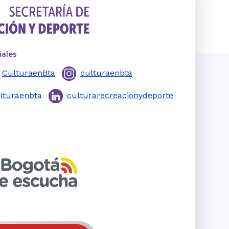
iales
CulturaenBta
culturaenbta
lturaenbta
culturarecreacionydeporte