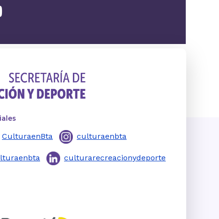
iales
CulturaenBta
culturaenbta
lturaenbta
culturarecreacionydeporte