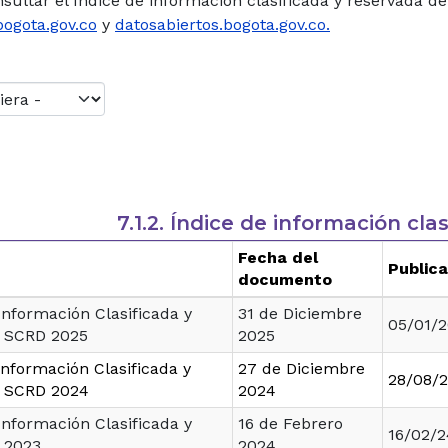
sultar el índice de información clasificada y reservada de
ogota.gov.co
y
datosabiertos.bogota.gov.co.
7.1.2. Índice de información cla
Fecha del
Publica
documento
Información Clasificada y
31 de Diciembre
05/01/2
 SCRD 2025
2025
información Clasificada y
27 de Diciembre
28/08/
a SCRD 2024
2024
Información Clasificada y
16 de Febrero
16/02/2
 2023
2024