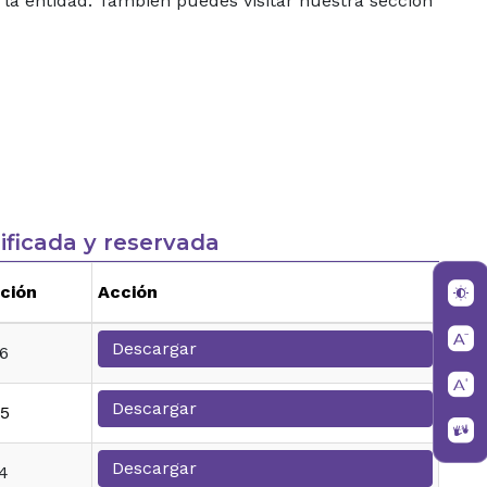
 la entidad. También puedes visitar nuestra sección
sificada y reservada
ción
Acción
Descargar
6
Descargar
25
Descargar
4