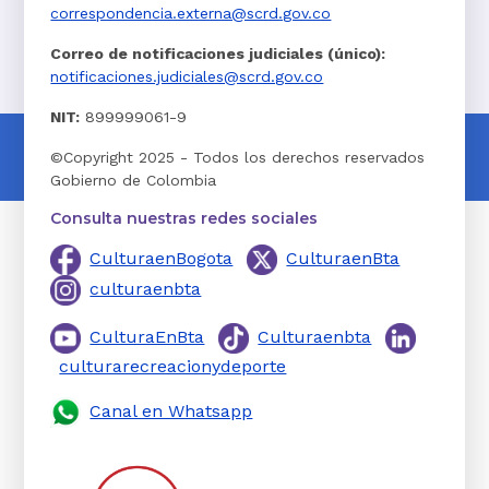
correspondencia.externa@scrd.gov.co
Correo de notificaciones judiciales (único):
notificaciones.judiciales@scrd.gov.co
NIT:
899999061-9
©Copyright 2025 - Todos los derechos reservados
Gobierno de Colombia
Consulta nuestras redes sociales
CulturaenBogota
CulturaenBta
culturaenbta
CulturaEnBta
Culturaenbta
culturarecreacionydeporte
Canal en Whatsapp