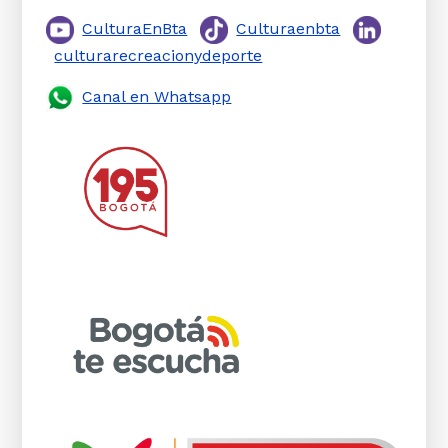
CulturaEnBta
Culturaenbta
culturarecreacionydeporte
Canal en Whatsapp