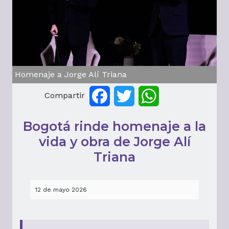
Homenaje a Jorge Alí Triana
Compartir
Facebook
Twitter
WhatsApp
Bogotá rinde homenaje a la
vida y obra de Jorge Alí
Triana
12 de mayo 2026