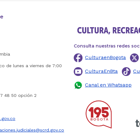
te
Consulta nuestras redes soc
ombia
CulturaenBogota
ico de lunes a viernes de 7:00
CulturaEnBta
Cu
Canal en Whatsapp
27 48 50 opción 2
.gov.co
caciones.judiciales@scrd.gov.co