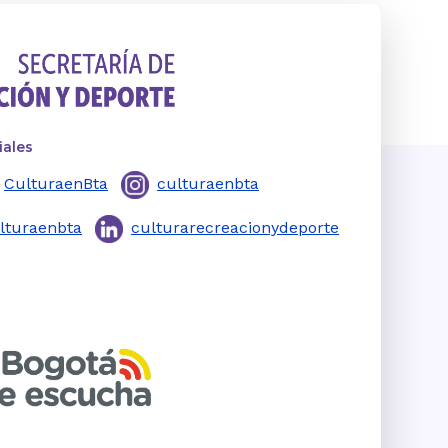
iales
CulturaenBta
culturaenbta
lturaenbta
culturarecreacionydeporte