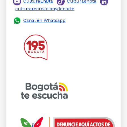
CulturaEnBta
Culturaenbta
culturarecreacionydeporte
Canal en Whatsapp