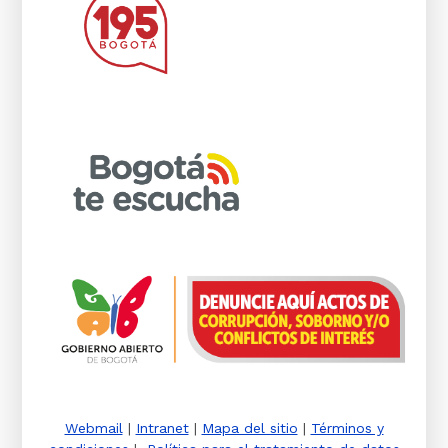
Webmail
|
Intranet
|
Mapa del sitio
|
Términos y