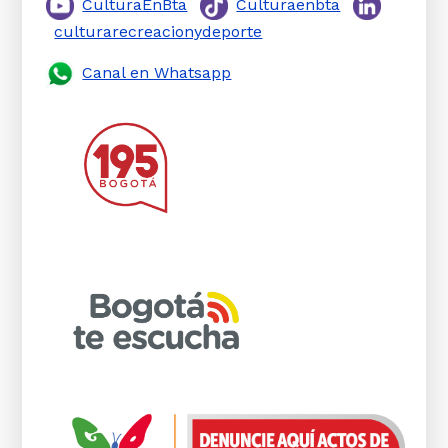
CulturaEnBta
Culturaenbta
culturarecreacionydeporte
Canal en Whatsapp