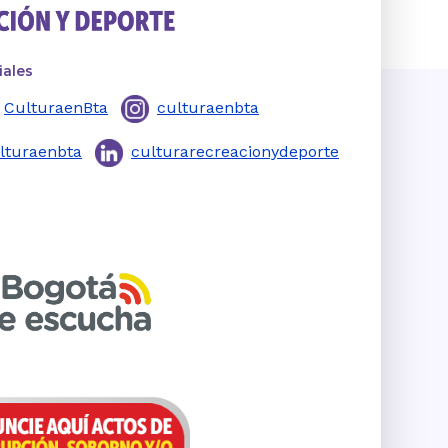
iales
CulturaenBta
culturaenbta
lturaenbta
culturarecreacionydeporte