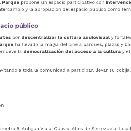
l Parque
propone un espacio participativo con
intervenci
ntercambio y la apropiación del espacio público como territ
pacio público
artes
por
descentralizar la cultura audiovisual
y fortale
Parque
ha llevado la magia del cine a parques, plazas y bar
romueve la
democratización del acceso a la cultura
y e
invitando a toda la comunidad a participar, llevar su cobija,
én
ómetro 5, Antigua Vía al Guavio, Altos de Serrezuela, Loc