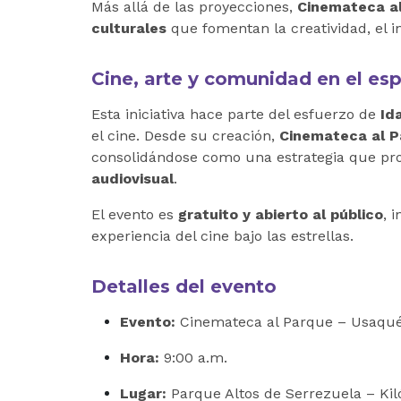
Más allá de las proyecciones,
Cinemateca a
culturales
que fomentan la creatividad, el i
Cine, arte y comunidad en el es
Esta iniciativa hace parte del esfuerzo de
Id
el cine. Desde su creación,
Cinemateca al 
consolidándose como una estrategia que p
audiovisual
.
El evento es
gratuito y abierto al público
, 
experiencia del cine bajo las estrellas.
Detalles del evento
Evento:
Cinemateca al Parque – Usaqu
Hora:
9:00 a.m.
Lugar:
Parque Altos de Serrezuela – Kil