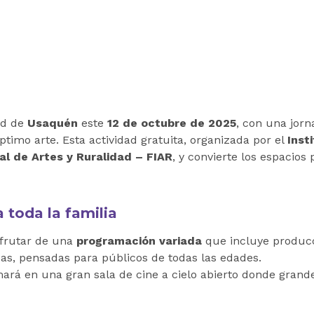
dad de
Usaquén
este
12 de octubre de 2025
, con una jor
timo arte. Esta actividad gratuita, organizada por el
Inst
al de Artes y Ruralidad – FIAR
, y convierte los espacio
 toda la familia
sfrutar de una
programación variada
que incluye produc
das, pensadas para públicos de todas las edades.
ará en una gran sala de cine a cielo abierto donde grandes