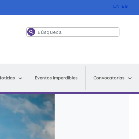
EN
ES
Buscar
oticias
Convocatorias
Eventos imperdibles