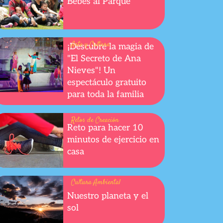
Bebés al Parque
Arte y Cultura
¡Descubre la magia de
"El Secreto de Ana
Nieves"! Un
espectáculo gratuito
para toda la familia
Retos de Creación
Reto para hacer 10
minutos de ejercicio en
casa
Cultura Ambiental
Nuestro planeta y el
sol