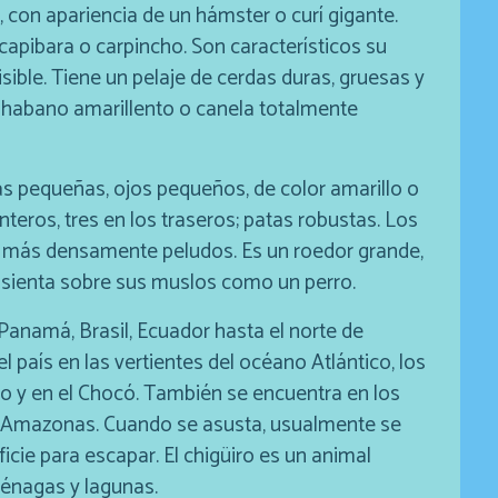
 con apariencia de un hámster o curí gigante.
apibara o carpincho. Son característicos su
sible. Tiene un pelaje de cerdas duras, gruesas y
r habano amarillento o canela totalmente
ejas pequeñas, ojos pequeños, de color amarillo o
nteros, tres en los traseros; patas robustas. Los
ro más densamente peludos. Es un roedor grande,
e sienta sobre sus muslos como un perro.
anamá, Brasil, Ecuador hasta el norte de
l país en las vertientes del océano Atlántico, los
to y en el Chocó. También se encuentra en los
y Amazonas. Cuando se asusta, usualmente se
icie para escapar. El chigüiro es un animal
ciénagas y lagunas.