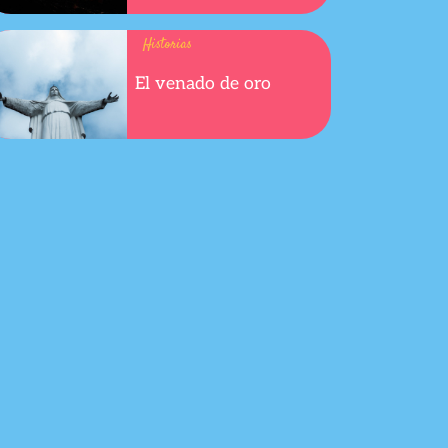
Historias
El venado de oro