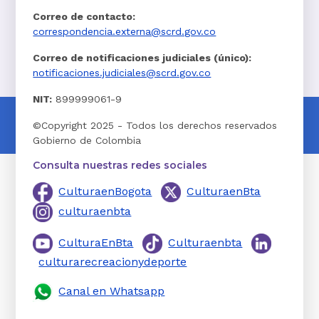
Correo de contacto:
correspondencia.externa@scrd.gov.co
Correo de notificaciones judiciales (único):
notificaciones.judiciales@scrd.gov.co
NIT:
899999061-9
©Copyright 2025 - Todos los derechos reservados
Gobierno de Colombia
Consulta nuestras redes sociales
CulturaenBogota
CulturaenBta
culturaenbta
CulturaEnBta
Culturaenbta
culturarecreacionydeporte
Canal en Whatsapp