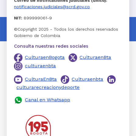
Correo de notificaciones judiciales (único):
notificaciones.judiciales@scrd.gov.co
NIT:
899999061-9
©Copyright 2025 - Todos los derechos reservados
Gobierno de Colombia
Consulta nuestras redes sociales
CulturaenBogota
CulturaenBta
culturaenbta
CulturaEnBta
Culturaenbta
culturarecreacionydeporte
Canal en Whatsapp