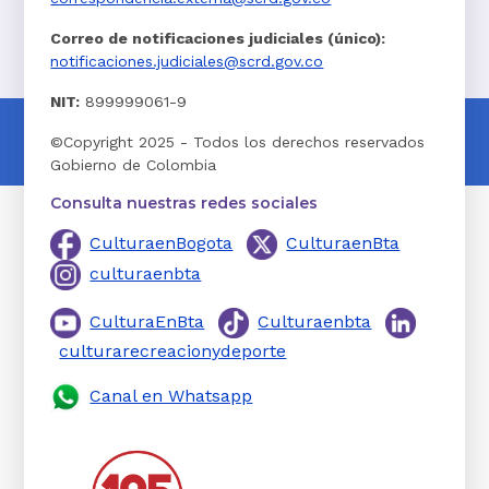
Correo de notificaciones judiciales (único):
notificaciones.judiciales@scrd.gov.co
NIT:
899999061-9
©Copyright 2025 - Todos los derechos reservados
Gobierno de Colombia
Consulta nuestras redes sociales
CulturaenBogota
CulturaenBta
culturaenbta
CulturaEnBta
Culturaenbta
culturarecreacionydeporte
Canal en Whatsapp