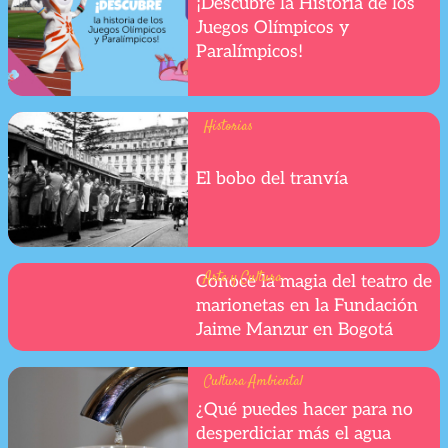
¡Descubre la Historia de los
Juegos Olímpicos y
Paralímpicos!
Historias
El bobo del tranvía
Arte y Cultura
Conoce la magia del teatro de
marionetas en la Fundación
Jaime Manzur en Bogotá
Cultura Ambiental
¿Qué puedes hacer para no
desperdiciar más el agua