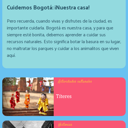
Cuidemos Bogotá: ¡Nuestra casa!
Pero recuerda, cuando vivas y disfrutes de la ciudad, es
importante cuidarla. Bogotá es nuestra casa, y para que
siempre esté bonita, debemos aprender a cuidar sus
recursos naturales. Esto significa botar la basura en su lugar,
no maltratar los parques y cuidar a los animalitos que viven
aquí.
Actividades culturales
Títeres
Historias