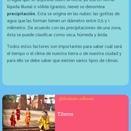
líquida (lluvia) o sólida (granizo, nieve) se denomina
precipitación.
Esta se origina en las nubes: las gotitas de
agua que las forman tienen un diámetro entre 0,5 y 1
milímetro. De acuerdo con las precipitaciones de una zona,
ésta se puede clasificar como seca, húmeda y árida.
Todos estos factores son importantes para saber cuál será
el tiempo o el clima de nuestra tierra o de nuestra ciudad y
para ello se debe saber que existen varios tipos de climas.
Actividades culturales
Títeres