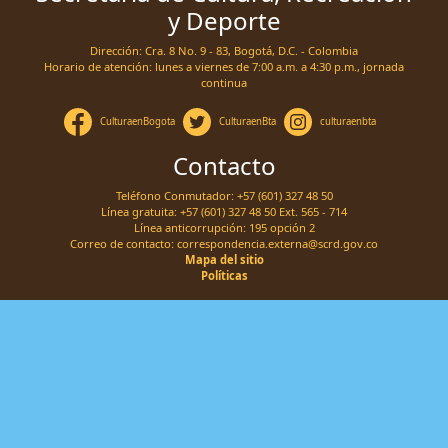
y Deporte
Dirección: Cra. 8 No. 9 - 83, Bogotá, D.C. - Colombia
Horario de atención: lunes a viernes de 7:00 a.m. a 4:30 p.m., jornada
continua
CulturaenBogota
CulturaenBta
culturaenbta
Contacto
Teléfono Conmutador: +57 (601) 327 48 50
Línea gratuita: +57 (601) 327 48 50 Ext. 565 - 714
Línea anticorrupción: 195 opción 2
Correo de contacto:
correspondencia.externa@scrd.gov.co
Mapa del sitio
Políticas