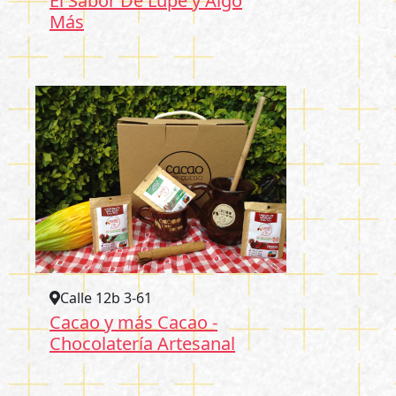
El Sabor De Lupe y Algo
Más
Calle 12b 3-61
Cacao y más Cacao -
Chocolatería Artesanal