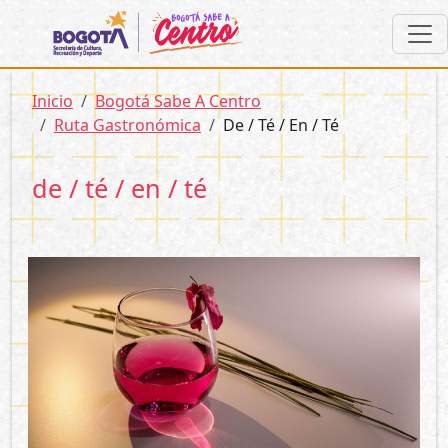
Pasar al contenido principal
Sobrescribir enlaces de ayuda a la 
Inicio
Bogotá Sabe A Centro
Ruta Gastronómica
De / Té / En / Té
de / té / en / té