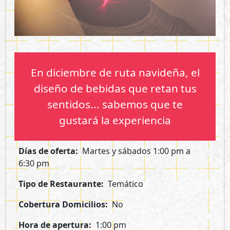
En diciembre de ruta navideña, el
diseño de bebidas que retan tus
sentidos... sabemos que te
gustará la experiencia
Días de oferta
Martes y sábados 1:00 pm a
6:30 pm
Tipo de Restaurante
Temático
Cobertura Domicilios
No
Hora de apertura
1:00 pm