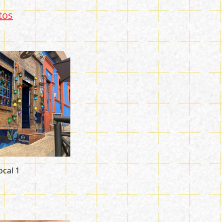
tos
ocal 1