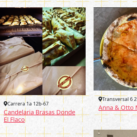
Transversal 6 
Carrera 1a 12b-67
Anna & Otto
Candelaria Brasas Donde
El Flaco