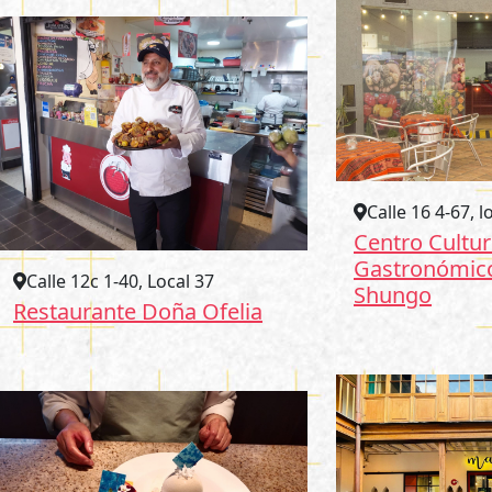
Calle 16 4-67, l
Centro Cultur
Gastronómic
Calle 12c 1-40, Local 37
Shungo
Restaurante Doña Ofelia