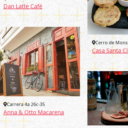
Dan Latte Café
Cerro de Mons
Casa Santa Cl
Carrera 4a 26c-35
Anna & Otto Macarena