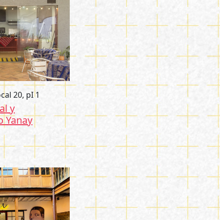
ocal 20, pI 1
al y
o Yanay