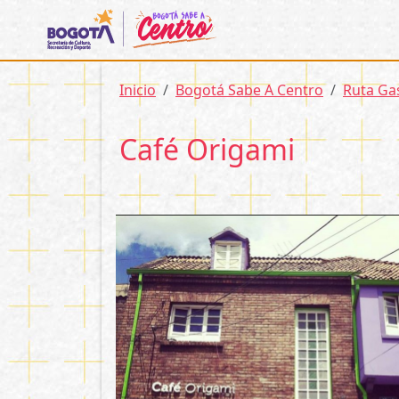
Pasar al contenido principal
Sobrescribir enlaces d
Inicio
Bogotá Sabe A Centro
Ruta Ga
Café Origami