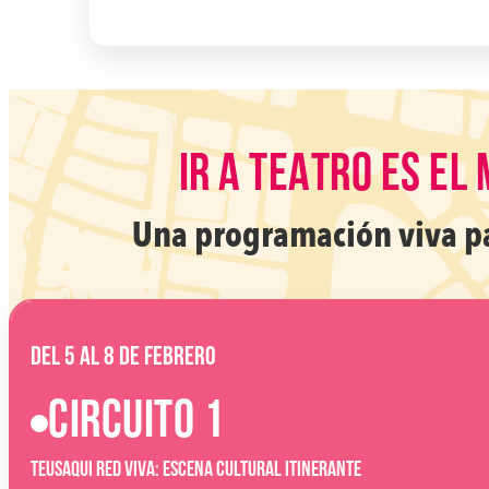
IR A TEATRO ES EL
Una programación viva par
Del 5 al 8 de febrero
CIRCUITO 1
TEUSAQUI RED VIVA: ESCENA CULTURAL ITINERANTE